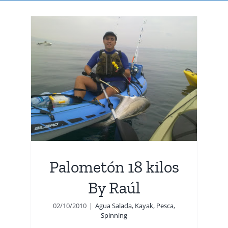
 By
g
Palometón 18 kilos
By Raúl
02/10/2010
|
Agua Salada
,
Kayak
,
Pesca
,
Spinning