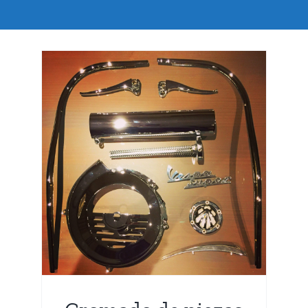
s
dos