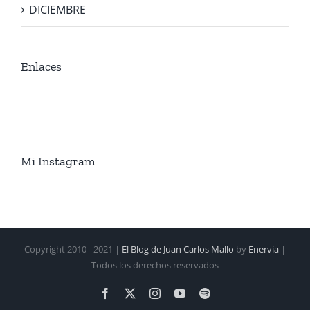
DICIEMBRE
Enlaces
Mi Instagram
Copyright 2010 - 2021 |
El Blog de Juan Carlos Mallo
by
Enervia
|
Todos los derechos reservados
Facebook
X
Instagram
YouTube
Spotify