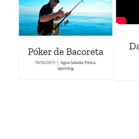
Dark side of the lens
ta
Pesca
Da
Póker de Bacoreta
18/06/2015
|
Agua Salada
,
Pesca
,
Spinning