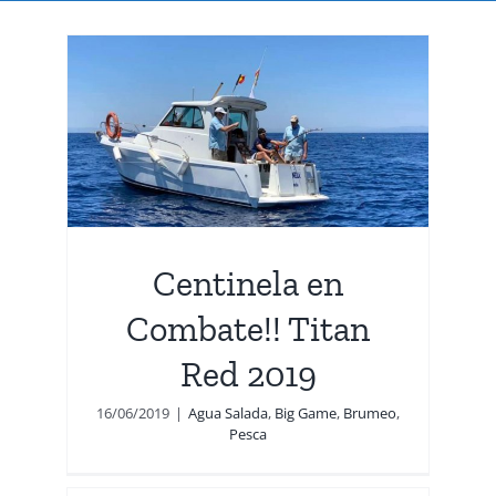
ed
ca
Centinela en
Combate!! Titan
Red 2019
16/06/2019
|
Agua Salada
,
Big Game
,
Brumeo
,
Pesca