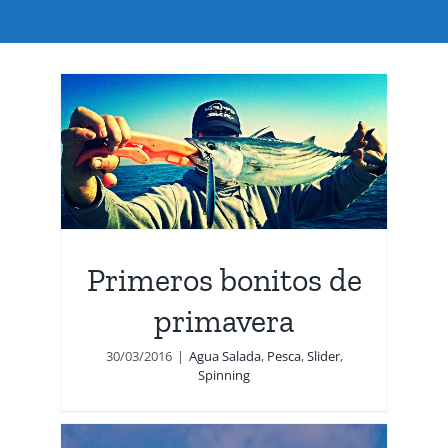
de
g
Primeros bonitos de
primavera
30/03/2016
|
Agua Salada
,
Pesca
,
Slider
,
Spinning