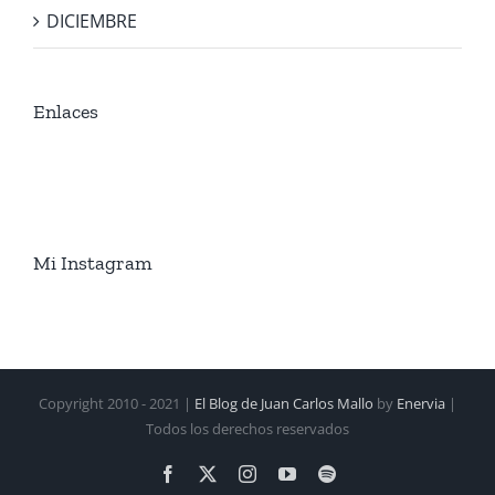
DICIEMBRE
Enlaces
Mi Instagram
Copyright 2010 - 2021 |
El Blog de Juan Carlos Mallo
by
Enervia
|
Todos los derechos reservados
Facebook
X
Instagram
YouTube
Spotify