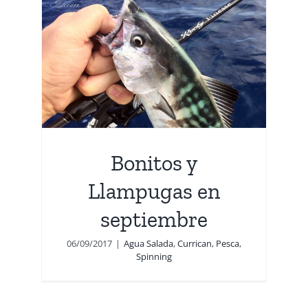
as
ng
Bonitos y
Llampugas en
septiembre
06/09/2017
|
Agua Salada
,
Currican
,
Pesca
,
Spinning