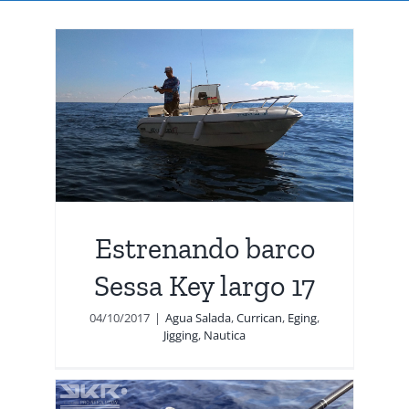
o
7
utica
Estrenando barco
Sessa Key largo 17
04/10/2017
|
Agua Salada
,
Currican
,
Eging
,
Jigging
,
Nautica