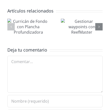
Artículos relacionados
Gestionar
Mantenimi
waypoints
nautico
con
MANAGER
ReefMaster
2026
adora
Deja tu comentario
Comentar