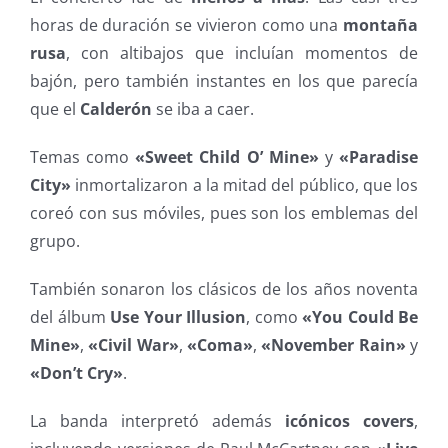
horas de duración se vivieron como una
montaña
rusa
, con altibajos que incluían momentos de
bajón, pero también instantes en los que parecía
que el
Calderón
se iba a caer.
Temas como
«Sweet Child O’ Mine»
y
«Paradise
City»
inmortalizaron a la mitad del público, que los
coreó con sus móviles, pues son los emblemas del
grupo.
También sonaron los clásicos de los años noventa
del álbum
Use Your Illusion
, como
«You Could Be
Mine»
,
«Civil War»
,
«Coma»
,
«November Rain»
y
«Don’t Cry»
.
La banda interpretó además
icónicos covers
,