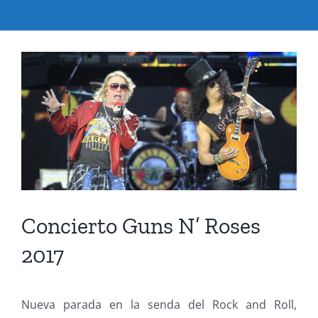
Ver
imagen
más
grande
Concierto Guns N’ Roses
2017
Nueva parada en la senda del Rock and Roll,