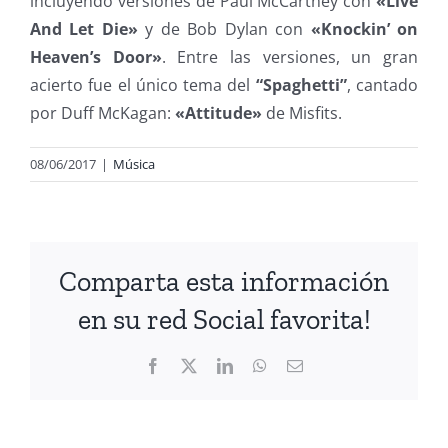
incluyendo versiones de Paul McCartney con
«Live
And Let Die»
y de Bob Dylan con
«Knockin’ on
Heaven’s Door»
. Entre las versiones, un gran
acierto fue el único tema del
“Spaghetti”
, cantado
por Duff McKagan:
«Attitude»
de Misfits.
08/06/2017
|
Música
Comparta esta información
en su red Social favorita!
Facebook
X
LinkedIn
WhatsApp
Correo
electrónico