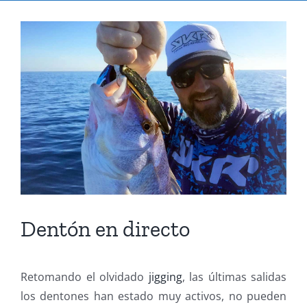
Ver
imagen
más
grande
Dentón en directo
Retomando el olvidado
jigging
, las últimas salidas
los dentones han estado muy activos, no pueden