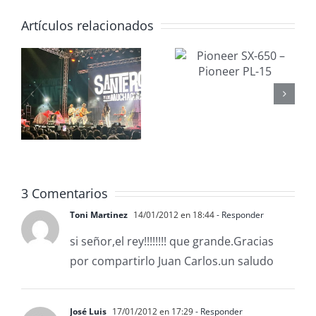
Los Goya
Artículos relacionados
Pioneer
22 «Sí a la
y
SX-650 –
Guerra» –
Pioneer
Joaquín
os
PL-15
SABINA &
LEIVA
5
3 Comentarios
Toni Martinez
14/01/2012 en 18:44
- Responder
si señor,el rey!!!!!!!! que grande.Gracias
por compartirlo Juan Carlos.un saludo
José Luis
17/01/2012 en 17:29
- Responder