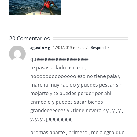
MANAGER
ReefMaster
2026
adora
20 Comentarios
agustin v g
17/04/2013 en 05:57
- Responder
queeeeeeeeeeeeeeeeeee
te pasas al lado oscuro ,
noooooooooooooo eso no tiene pala y
marcha muy rapido y puedes pescar sin
mojarte y te puedes perder por ahi
enmedio y puedes sacar bichos
grandeeeeeees y ¿tiene nevera ? y , y , y ,
y, y, y , jjejejejejejej
bromas aparte , primero , me alegro que