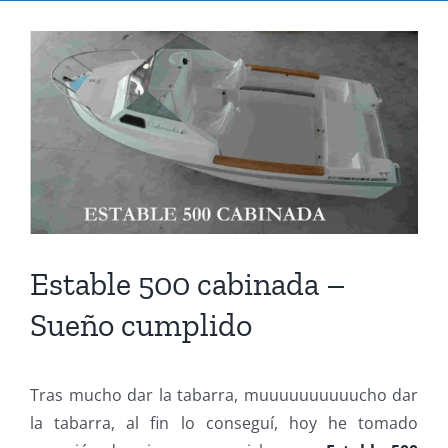
Ver
imagen
más
grande
Estable 500 cabinada –
Sueño cumplido
Tras mucho dar la tabarra, muuuuuuuuuucho dar
la tabarra, al fin lo conseguí, hoy he tomado