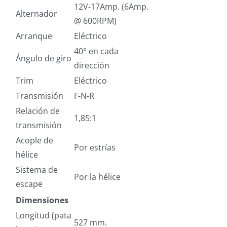
12V-17Amp. (6Amp.
Alternador
@ 600RPM)
Arranque
Eléctrico
40° en cada
Ángulo de giro
dirección
Trim
Eléctrico
Transmisión
F-N-R
Relación de
1,85:1
transmisión
Acople de
Por estrías
hélice
Sistema de
Por la hélice
escape
Dimensiones
Longitud (pata
527 mm.