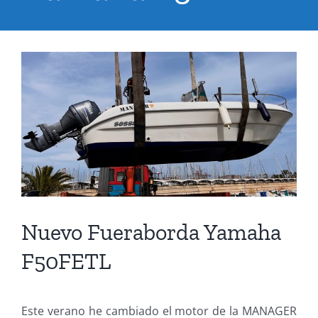
Ver
imagen
más
grande
Nuevo Fueraborda Yamaha
F50FETL
Este verano he cambiado el motor de la MANAGER