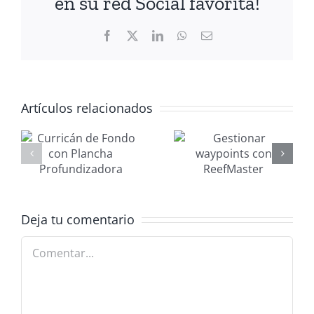
en su red Social favorita!
Facebook
X
LinkedIn
WhatsApp
Correo
electrónico
Artículos relacionados
Gestionar
Mantenimi
waypoints
nautico
con
MANAGER
ReefMaster
2026
adora
Deja tu comentario
Comentar