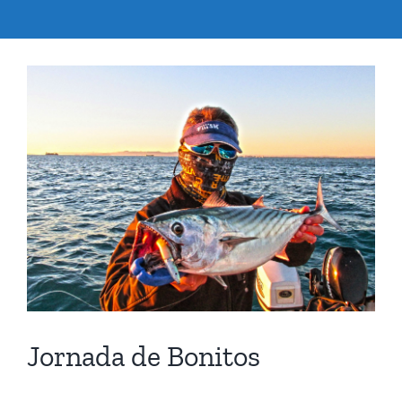
Ver
imagen
más
grande
Jornada de Bonitos