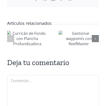
electrónico
Artículos relacionados
Gestionar
Mantenimi
waypoints
nautico
con
MANAGER
ReefMaster
2026
adora
Deja tu comentario
Comentar