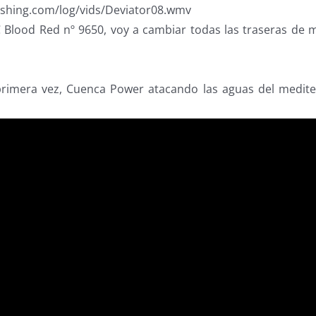
fishing.com/log/vids/Deviator08.wmv
Blood Red nº 9650, voy a cambiar todas las traseras de 
primera vez, Cuenca Power atacando las aguas del medite