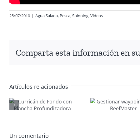
25/07/2010
|
Agua Salada
,
Pesca
,
Spinning
,
Vídeos
Comparta esta información en su 
Artículos relacionados
Gestionar
Manten
waypoints
nau
con
MAN
ora
ReefMaster
20
Un comentario