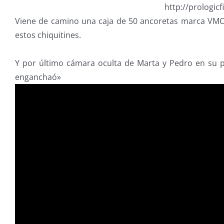
http://prologic
Viene de camino una caja de 50 ancoretas marca VMC 
estos chiquitines.
Y por último cámara oculta de Marta y Pedro en su 
enganchaó»