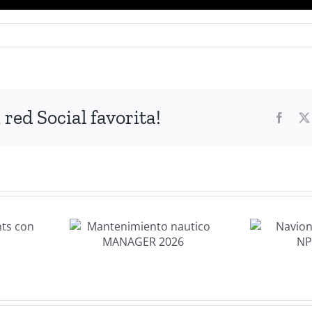
red Social favorita!
Faceb
imiento
Navionics
tico
Platinum+
AGER
NPEU643L
26