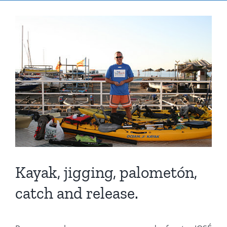
Ver
imagen
más
grande
Kayak, jigging, palometón,
catch and release.