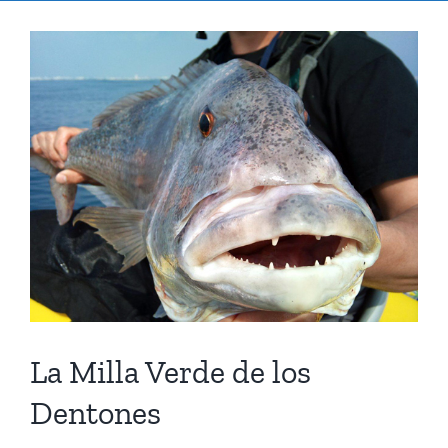
Ver
imagen
más
grande
La Milla Verde de los
Dentones