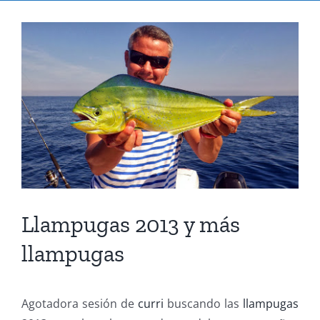
Ver
imagen
más
grande
Llampugas 2013 y más
llampugas
Agotadora sesión de
curri
buscando las
llampugas