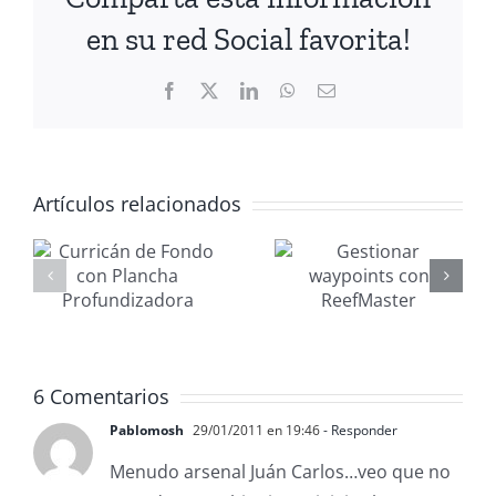
en su red Social favorita!
Facebook
X
LinkedIn
WhatsApp
Correo
electrónico
Artículos relacionados
Gestionar
Mantenimi
waypoints
nautico
con
MANAGER
ReefMaster
2026
adora
6 Comentarios
Pablomosh
29/01/2011 en 19:46
- Responder
Menudo arsenal Juán Carlos…veo que no