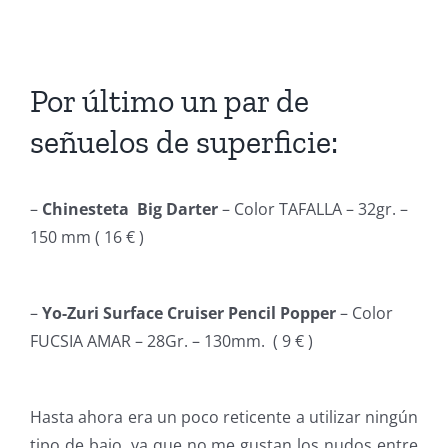
Por último un par de
señuelos de superficie:
–
Chinesteta Big Darter
– Color TAFALLA – 32gr. –
150 mm ( 16 € )
–
Yo-Zuri Surface Cruiser Pencil Popper
– Color
FUCSIA AMAR – 28Gr. – 130mm. ( 9 € )
Hasta ahora era un poco reticente a utilizar ningún
tipo de bajo, ya que no me gustan los nudos entre