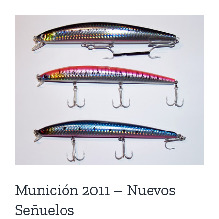
Ver
imagen
más
grande
Munición 2011 – Nuevos
Señuelos