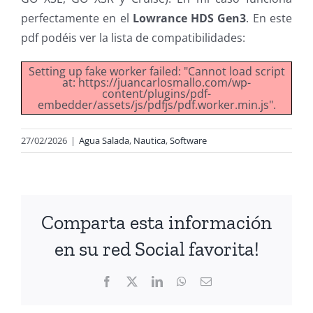
perfectamente en el
Lowrance HDS Gen3
. En este
pdf podéis ver la lista de compatibilidades:
Setting up fake worker failed: "Cannot load script
at: https://juancarlosmallo.com/wp-
content/plugins/pdf-
embedder/assets/js/pdfjs/pdf.worker.min.js".
27/02/2026
|
Agua Salada
,
Nautica
,
Software
Comparta esta información
en su red Social favorita!
Facebook
X
LinkedIn
WhatsApp
Correo
electrónico