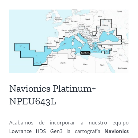
Ver
imagen
más
grande
Navionics Platinum+
NPEU643L
Acabamos de incorporar a nuestro equipo
Lowrance HDS Gen3
la cartografía
Navionics