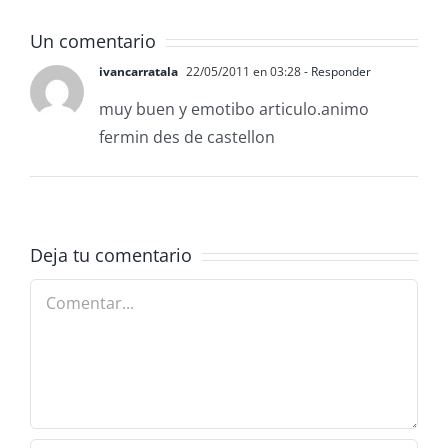
ReefMaster
2026
adora
Un comentario
ivancarratala
22/05/2011 en 03:28
- Responder
muy buen y emotibo articulo.animo
fermin des de castellon
Deja tu comentario
Comentar