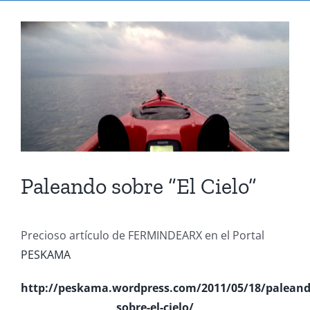
Ver
imagen
más
grande
Paleando sobre “El Cielo”
Precioso artículo de FERMINDEARX en el Portal
PESKAMA
http://peskama.wordpress.com/2011/05/18/paleand
sobre-el-cielo/