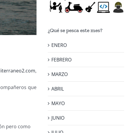
¿Qué se pesca este mes?
ENERO
FEBRERO
iterraneo2.com
,
MARZO
e compañeros que
ABRIL
MAYO
JUNIO
etón pero como
JULIO