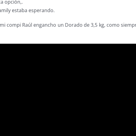
a opción,.
amily estaba esperando.
la mi compi Raúl engancho un Dorado de 3,5 kg, como siemp