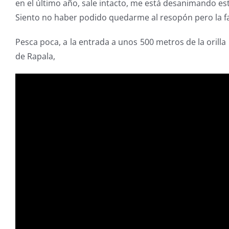
en el último año, sale intacto, me está desanimando est
Siento no haber podido quedarme al resopón pero la f
Pesca poca, a la entrada a unos 500 metros de la oril
de Rapala,