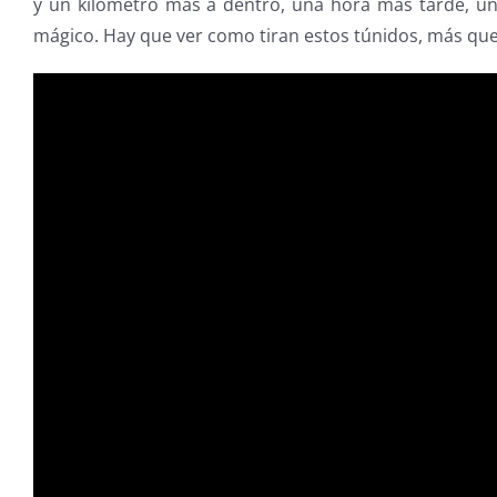
y un kilometro más a dentro, una hora más tarde, un 
mágico. Hay que ver como tiran estos túnidos, más q