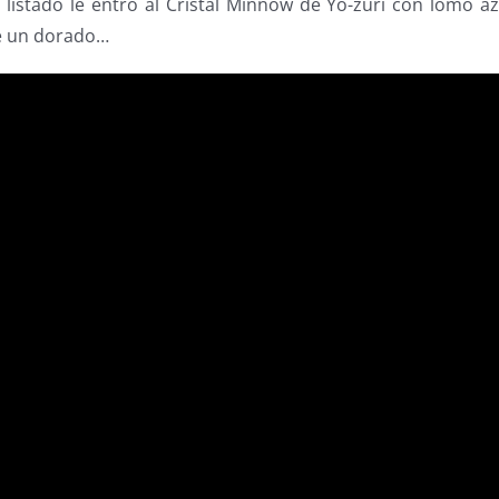
listado le entró al Cristal Minnow de Yo-zuri con lomo az
ue un dorado…