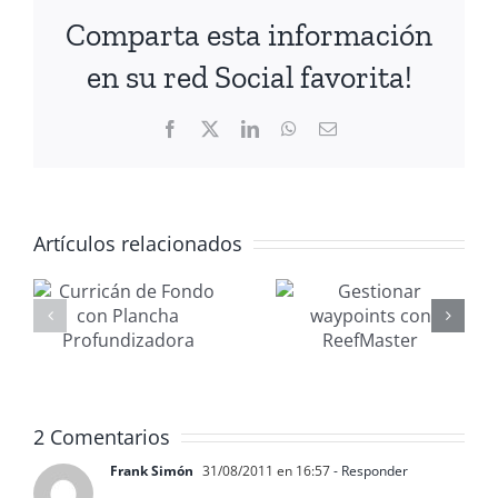
Comparta esta información
en su red Social favorita!
Facebook
X
LinkedIn
WhatsApp
Correo
electrónico
Artículos relacionados
Gestionar
Mantenimi
waypoints
nautico
con
MANAGER
ReefMaster
2026
adora
2 Comentarios
Frank Simón
31/08/2011 en 16:57
- Responder