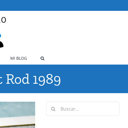
MI BLOG
t Rod 1989
Buscar: