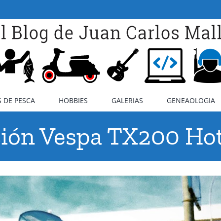
 DE PESCA
HOBBIES
GALERIAS
GENEAOLOGIA
ión Vespa TX200 Ho