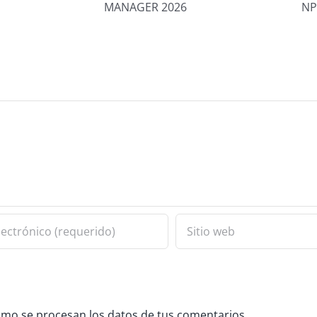
tico
Platinum+
AGER
NPEU643L
26
mo se procesan los datos de tus comentarios.