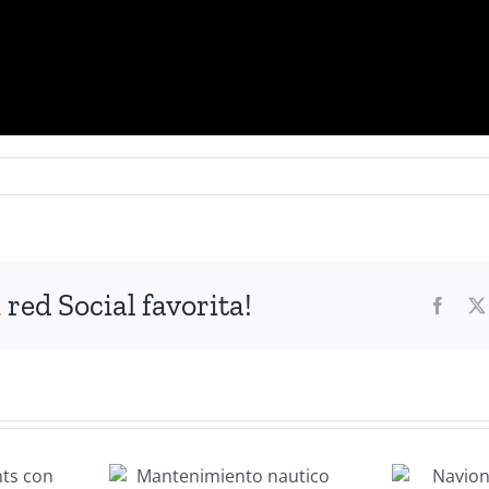
red Social favorita!
Faceb
imiento
Navionics