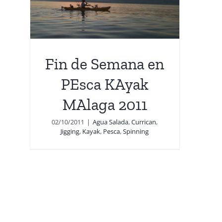
yak
Fin de Semana en
PEsca KAyak
MAlaga 2011
02/10/2011
|
Agua Salada
,
Currican
,
Jigging
,
Kayak
,
Pesca
,
Spinning