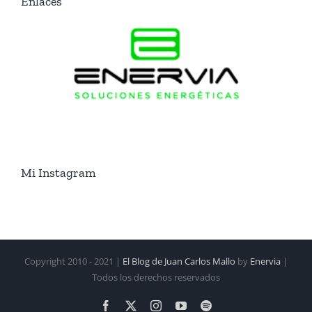
Enlaces
Mi Instagram
Copyright 2010 - 2021 |
El Blog de Juan Carlos Mallo
by
Enervia
|
Todos los derechos reservados
Facebook
X
Instagram
YouTube
Spotify