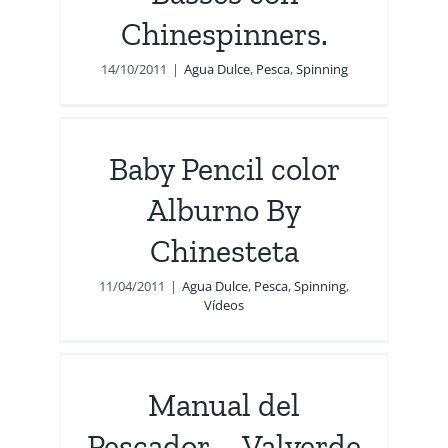
Chinespinners.
14/10/2011
|
Agua Dulce
,
Pesca
,
Spinning
eta
Baby Pencil color
s
Alburno By
Chinesteta
11/04/2011
|
Agua Dulce
,
Pesca
,
Spinning
,
Vídeos
r –
f]
Manual del
Pescador – Valverde