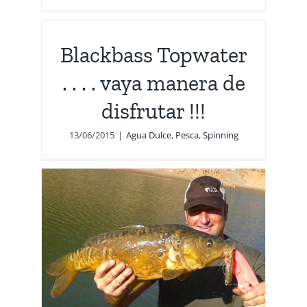
. .
e
Blackbass Topwater
. . . . vaya manera de
disfrutar !!!
13/06/2015
|
Agua Dulce
,
Pesca
,
Spinning
g
ck
h
ing