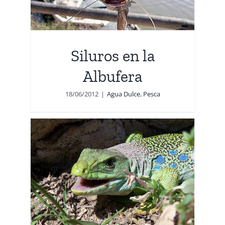
Siluros en la
Albufera
18/06/2012
|
Agua Dulce
,
Pesca
rto
s