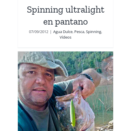
Spinning ultralight
en pantano
07/09/2012
|
Agua Dulce
,
Pesca
,
Spinning
,
Vídeos
!!!
shing