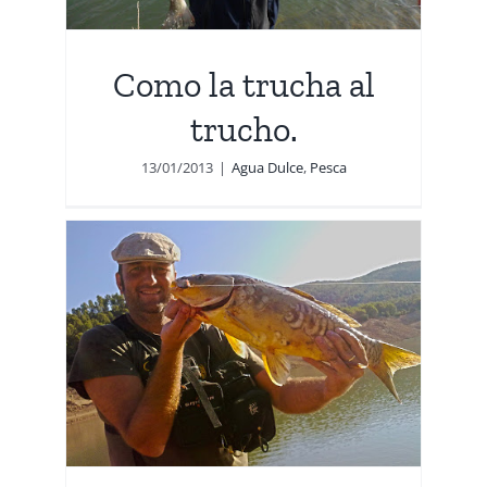
Como la trucha al
trucho.
13/01/2013
|
Agua Dulce
,
Pesca
 en
s