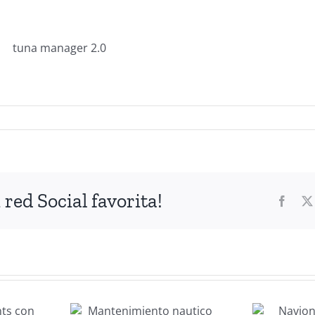
red Social favorita!
Faceb
imiento
Navionics