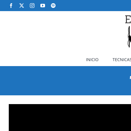
Saltar
Facebook
X
Instagram
YouTube
Spotify
al
contenido
INICIO
TECNICAS