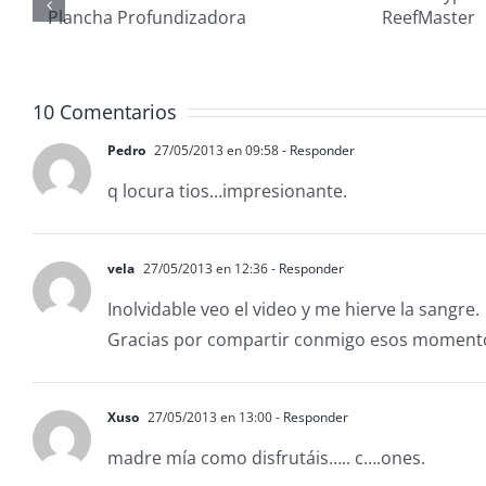
waypoints
nau
con
MAN
ora
ReefMaster
20
10 Comentarios
Pedro
27/05/2013 en 09:58
- Responder
q locura tios…impresionante.
vela
27/05/2013 en 12:36
- Responder
Inolvidable veo el video y me hierve la sangre.
Gracias por compartir conmigo esos moment
Xuso
27/05/2013 en 13:00
- Responder
madre mía como disfrutáis….. c….ones.