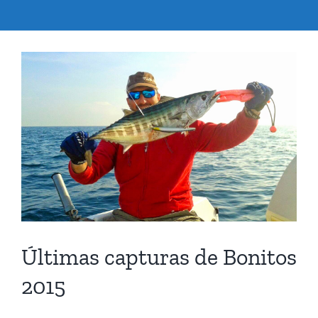
Ver
imagen
más
grande
Últimas capturas de Bonitos
2015