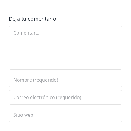
con
MANAGER
ReefMaster
2026
adora
Deja tu comentario
Comentar