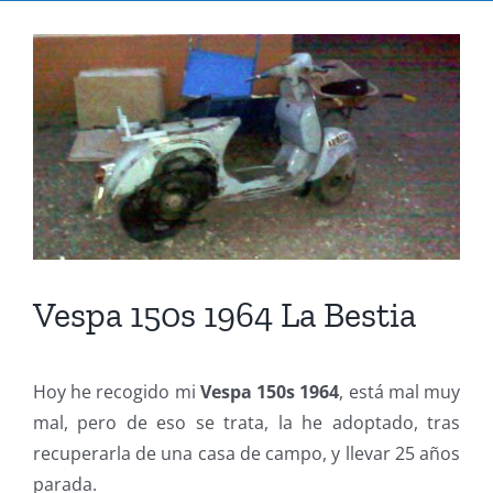
Ver
imagen
más
grande
Vespa 150s 1964 La Bestia
Hoy he recogido mi
Vespa 150s 1964
, está mal muy
mal, pero de eso se trata, la he adoptado, tras
recuperarla de una casa de campo, y llevar 25 años
parada.