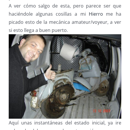
A ver cómo salgo de esta, pero parece ser que
haciéndole algunas cosillas a mi
Hierro
me ha
picado esto de la mecánica amateur/voyeur, a ver
si esto llega a buen puerto.
Aquí unas instantáneas del estado inicial, ya ire