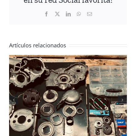
Facebook
X
LinkedIn
WhatsApp
Correo
electrónico
Artículos relacionados
Video tutorial cambio
cables Vespa