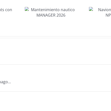
imiento
Navionics
tico
Platinum+
AGER
NPEU643L
26
omago…