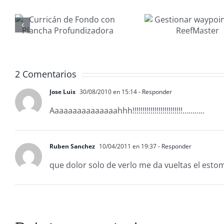
Gestionar
Manten
waypoints
nau
con
MAN
ora
ReefMaster
20
2 Comentarios
Jose Luis
30/08/2010 en 15:14
- Responder
Aaaaaaaaaaaaaaahhh!!!!!!!!!!!!!!!!!!!!!!!!!………..
Ruben Sanchez
10/04/2011 en 19:37
- Responder
que dolor solo de verlo me da vueltas el est