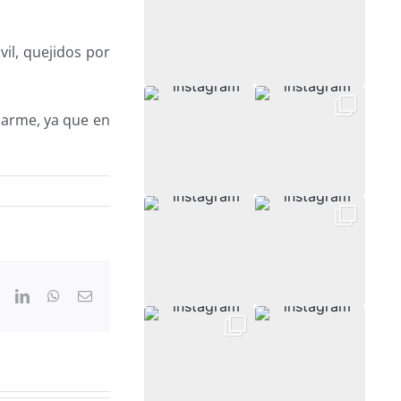
il, quejidos por
iarme, ya que en
ook
X
LinkedIn
WhatsApp
Correo
electrónico