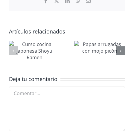
Facebook
X
LinkedIn
WhatsApp
Correo
electrónico
Artículos relacionados
Papas
arrugadas
A
con mojo
P
picón
Deja tu comentario
Comentar