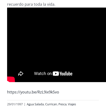
recuerdo para toda la vida.
https://youtu.be/RzL9ix9k5vo
29/01/1997
|
Agua Salada
,
Currican
,
Pesca
,
Viajes