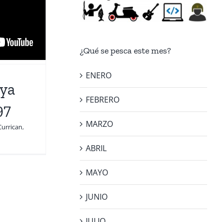
¿Qué se pesca este mes?
ENERO
aya
FEBRERO
97
MARZO
Currican
,
ABRIL
MAYO
JUNIO
JULIO