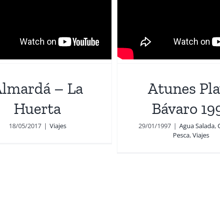
lmardá – La
Atunes Pl
Huerta
Bávaro 19
18/05/2017
|
Viajes
29/01/1997
|
Agua Salada
,
Pesca
,
Viajes