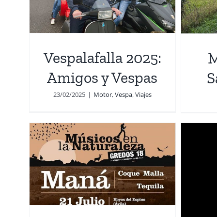
O
s
Santiago 2024
Viajes
Vespalafalla 2025:
M
Amigos y Vespas
S
23/02/2025
|
Motor
,
Vespa
,
Viajes
8