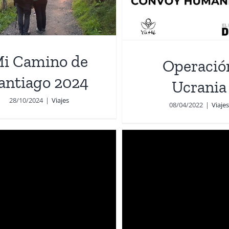
peración Ucrania
Viajes
i Camino de
Operació
antiago 2024
Ucrania
28/10/2024
|
Viajes
08/04/2022
|
Viajes