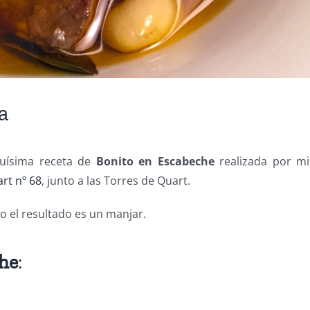
a
quísima receta de
Bonito en Escabeche
realizada por m
rt nº 68
, junto a las Torres de Quart.
o el resultado es un manjar.
che
: