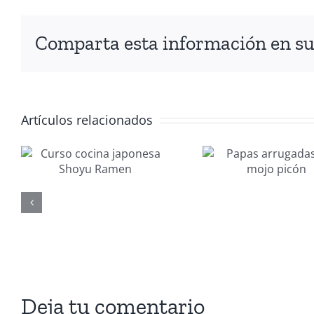
Comparta esta información en su 
Artículos relacionados
Papas
a
arrugadas
con mojo
n
picón
Deja tu comentario