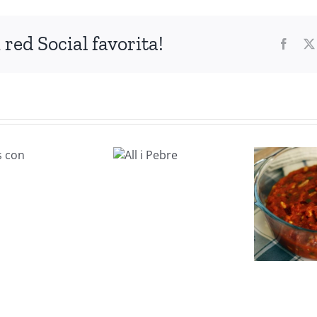
red Social favorita!
Faceb
All i
Pebre
Titaina
valenciana