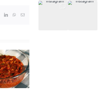
ook
X
LinkedIn
WhatsApp
Correo
electrónico