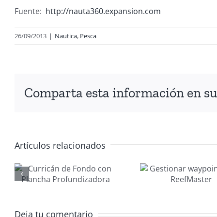
Fuente:
http://nauta360.expansion.com
26/09/2013
|
Nautica
,
Pesca
Comparta esta información en su 
Artículos relacionados
Gestionar
Manten
waypoints
nau
con
MAN
ora
ReefMaster
20
Deja tu comentario