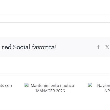
red Social favorita!
Faceb
imiento
Navionics
tico
Platinum+
AGER
NPEU643L
26