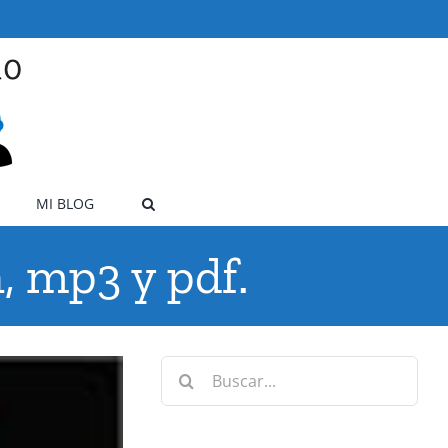
MI BLOG
n, mp3 y pdf.
Buscar: