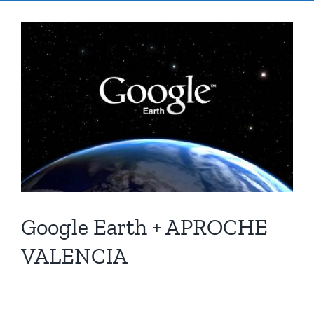
Ver
imagen
más
grande
Google Earth + APROCHE
VALENCIA