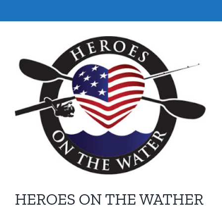
Ver
imagen
más
grande
HEROES ON THE WATHER