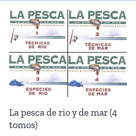
Ver
imagen
más
grande
La pesca de rio y de mar (4
tomos)