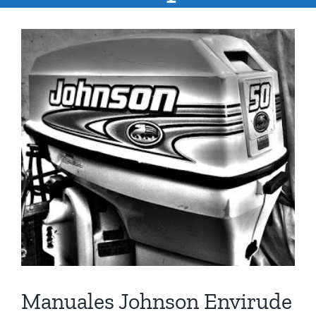
Ver
imagen
más
grande
Manuales Johnson Envirude