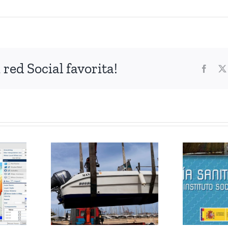
red Social favorita!
Faceb
evo
Guía
borda
sanitaria a
aha
bordo
FETL