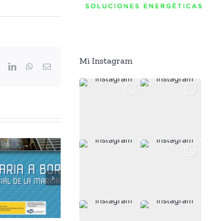
Mi Instagram
ook
X
LinkedIn
WhatsApp
Correo
electrónico