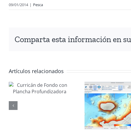
09/01/2014
|
Pesca
Comparta esta información en su 
Artículos relacionados
Gestionar
Nu
waypoints
Fuera
ora
con
Yam
ReefMaster
F50