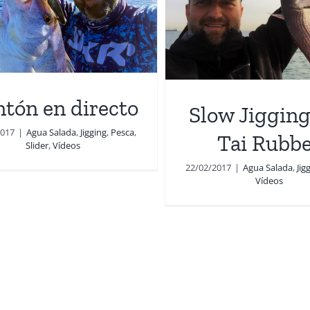
ow Jigging con Tai
Rubber
gua Salada
Jigging
Pesca
Vídeos
tón en directo
Slow Jigging
2017
|
Agua Salada
,
Jigging
,
Pesca
,
Tai Rubb
Slider
,
Vídeos
22/02/2017
|
Agua Salada
,
Jig
Vídeos