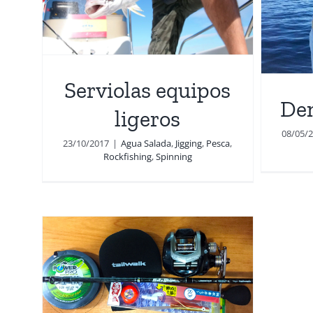
Sl
Dentón en directo
hing
Agua Salada
Jigging
Pesca
Slider
Vídeos
A
Serviolas equipos
Den
ligeros
08/05/
23/10/2017
|
Agua Salada
,
Jigging
,
Pesca
,
Rockfishing
,
Spinning
w
k