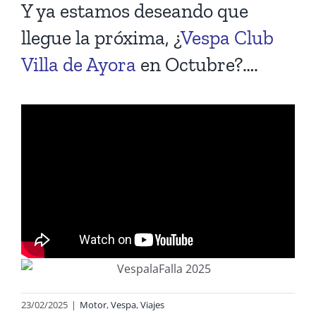
Y ya estamos deseando que
llegue la próxima, ¿
Vespa Club
Villa de Ayora
en Octubre?….
23/02/2025
|
Motor
,
Vespa
,
Viajes