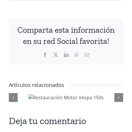
Comparta esta información
en su red Social favorita!
Facebook
X
LinkedIn
WhatsApp
Correo
electrónico
Artículos relacionados
Video tutori
ción
cambio cabl
a 150s
Vespa
Deja tu comentario