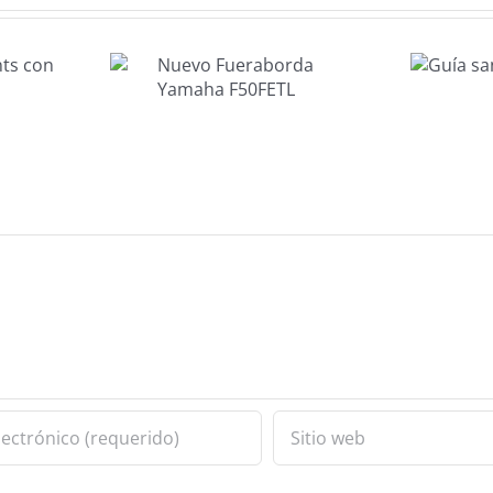
evo
Guía
borda
sanitaria a
aha
bordo
FETL