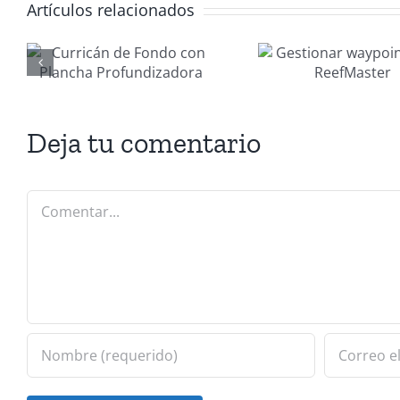
Artículos relacionados
Gestionar
Nu
waypoints
Fuera
con
Yam
ora
ReefMaster
F50
Deja tu comentario
Comentar