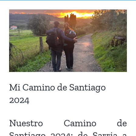
Ver
imagen
más
grande
Mi Camino de Santiago
2024
Nuestro Camino de
Santiago 2024: de Sarria a