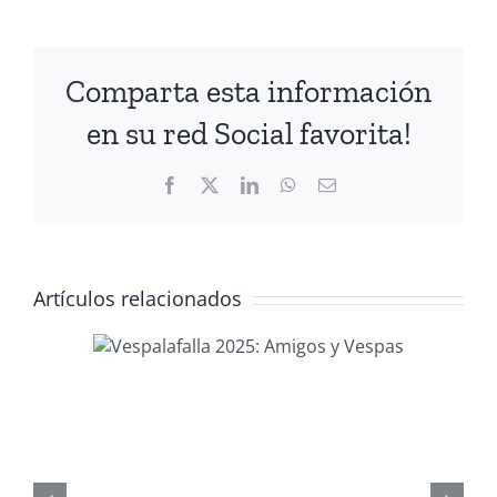
Comparta esta información
en su red Social favorita!
Facebook
X
LinkedIn
WhatsApp
Correo
electrónico
Artículos relacionados
2025:
spas