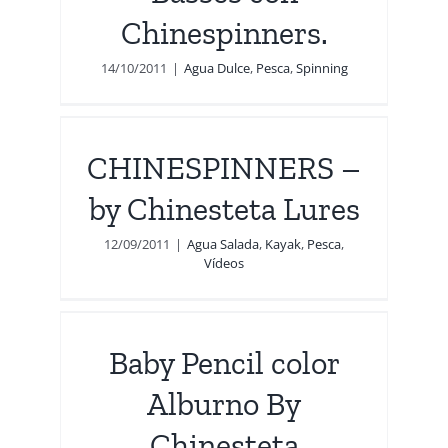
Chinespinners.
14/10/2011
|
Agua Dulce
,
Pesca
,
Spinning
 by
CHINESPINNERS –
by Chinesteta Lures
12/09/2011
|
Agua Salada
,
Kayak
,
Pesca
,
Vídeos
eta
Baby Pencil color
s
Alburno By
Chinesteta