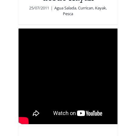
25/07/2011
|
Agua Salada
,
Currican
,
Kayak
,
Pesca