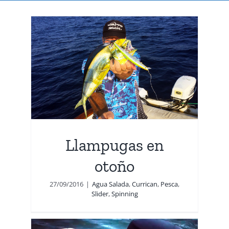
ño
nning
Llampugas en
otoño
27/09/2016
|
Agua Salada
,
Currican
,
Pesca
,
Slider
,
Spinning