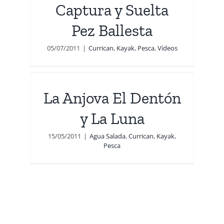
Captura y Suelta
Pez Ballesta
05/07/2011
|
Currican
,
Kayak
,
Pesca
,
Vídeos
n y
La Anjova El Dentón
a
y La Luna
15/05/2011
|
Agua Salada
,
Currican
,
Kayak
,
Pesca