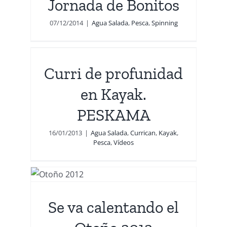
Jornada de Bonitos
07/12/2014
|
Agua Salada
,
Pesca
,
Spinning
ad
MA
Curri de profunidad
deos
en Kayak.
PESKAMA
16/01/2013
|
Agua Salada
,
Currican
,
Kayak
,
Pesca
,
Vídeos
l
Se va calentando el
a