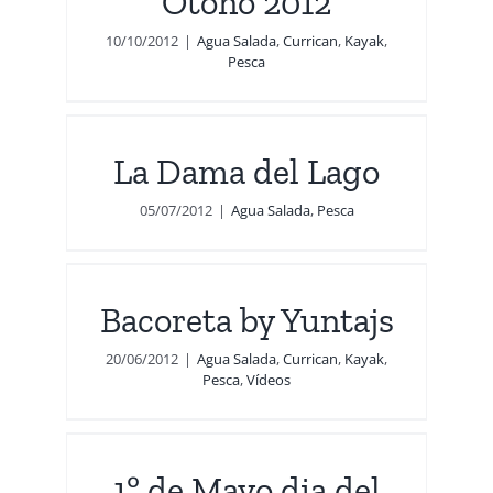
Otoño 2012
10/10/2012
|
Agua Salada
,
Currican
,
Kayak
,
Pesca
o
La Dama del Lago
05/07/2012
|
Agua Salada
,
Pesca
js
Bacoreta by Yuntajs
deos
20/06/2012
|
Agua Salada
,
Currican
,
Kayak
,
Pesca
,
Vídeos
l
n
1º de Mayo dia del