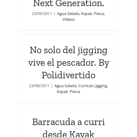
Next Generation.
23/09/2011
|
Agua Salada
,
Kayak
,
Pesca
,
Vídeos
ive
No solo del jigging
esca
vive el pescador. By
Polidivertido
23/08/2011
|
Agua Salada
,
Currican
,
Jigging
,
Kayak
,
Pesca
Barracuda a curri
desde Kayak