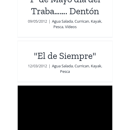
deos
Traba……. Dentón
09/05/2012
|
Agua Salada
,
Currican
,
Kayak
,
Pesca
,
Vídeos
"El de Siempre"
a
12/03/2012
|
Agua Salada
,
Currican
,
Kayak
,
Pesca