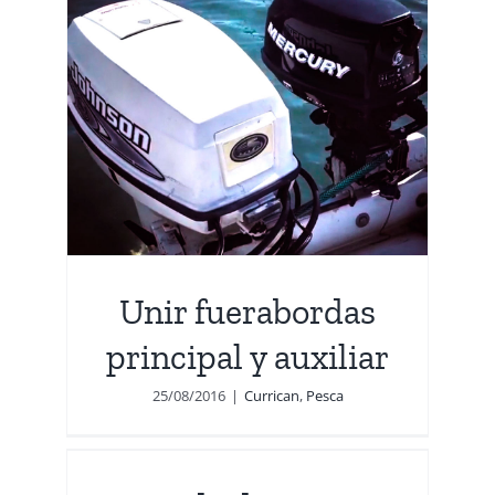
s
r
Unir fuerabordas
principal y auxiliar
25/08/2016
|
Currican
,
Pesca
s