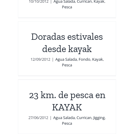
10/10/2012
|
Agua Salada
,
Currican
,
Kayak
,
Pesca
Doradas estivales
desde kayak
12/09/2012
|
Agua Salada
,
Fondo
,
Kayak
,
Pesca
n
23 km. de pesca en
a
KAYAK
27/06/2012
|
Agua Salada
,
Currican
,
Jigging
,
Pesca