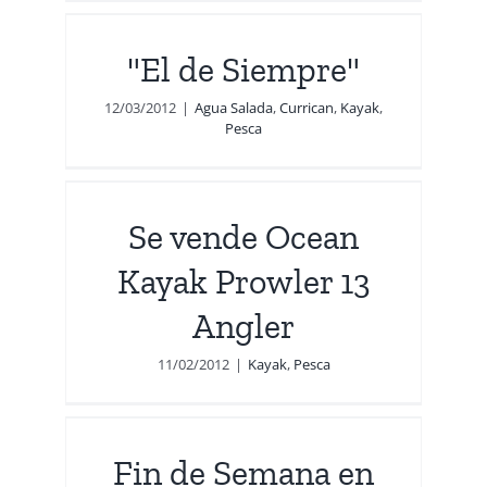
"El de Siempre"
a
12/03/2012
|
Agua Salada
,
Currican
,
Kayak
,
Pesca
yak
r
Se vende Ocean
Kayak Prowler 13
Angler
11/02/2012
|
Kayak
,
Pesca
n
ga
Fin de Semana en