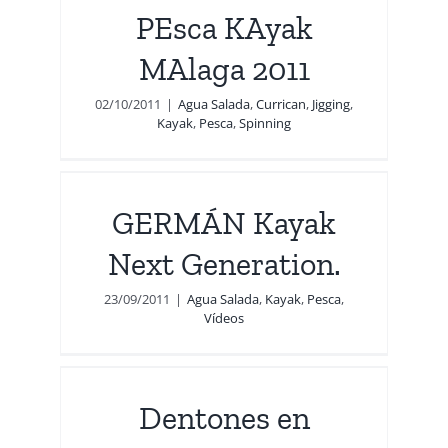
esca
PEsca KAyak
MAlaga 2011
02/10/2011
|
Agua Salada
,
Currican
,
Jigging
,
Kayak
,
Pesca
,
Spinning
xt
GERMÁN Kayak
Next Generation.
23/09/2011
|
Agua Salada
,
Kayak
,
Pesca
,
Vídeos
o.
Dentones en
eos