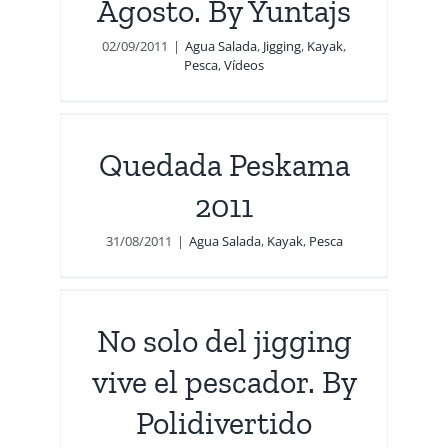
Agosto. By Yuntajs
02/09/2011
|
Agua Salada
,
Jigging
,
Kayak
,
Pesca
,
Vídeos
a
Quedada Peskama
2011
31/08/2011
|
Agua Salada
,
Kayak
,
Pesca
ive
No solo del jigging
esca
vive el pescador. By
Polidivertido