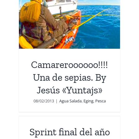
!
y
Camareroooooo!!!!
Una de sepias. By
Jesús «Yuntajs»
08/02/2013
|
Agua Salada
,
Eging
,
Pesca
o
sca
Sprint final del año