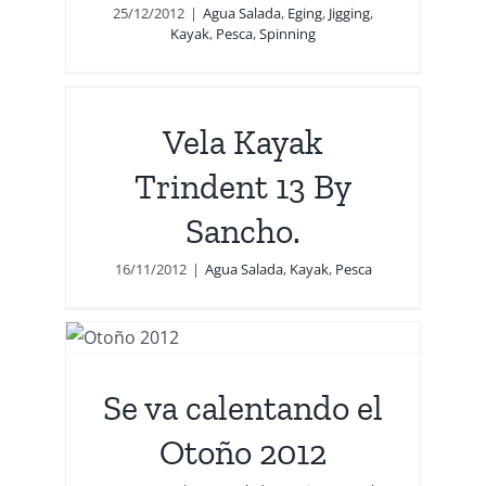
25/12/2012
|
Agua Salada
,
Eging
,
Jigging
,
Kayak
,
Pesca
,
Spinning
 13
Vela Kayak
Trindent 13 By
Sancho.
16/11/2012
|
Agua Salada
,
Kayak
,
Pesca
l
Se va calentando el
a
Otoño 2012