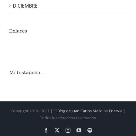
DICIEMBRE
Enlaces
Mi Instagram
Copyright 2010 - 2021 |
El Blog de Juan Carlos Mallo
by
Enervia
|
Todos los derechos reservados
Facebook
X
Instagram
YouTube
Spotify